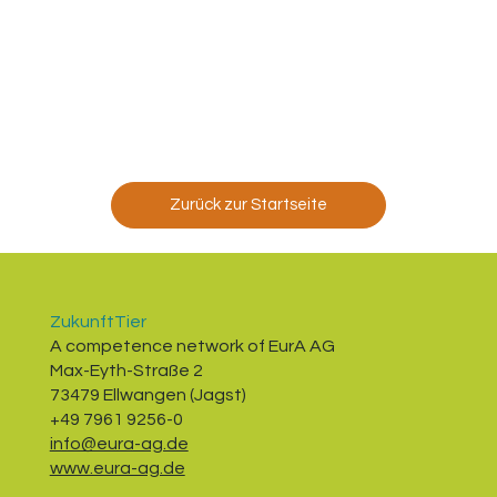
Zurück zur Startseite
ZukunftTier
A competence network of EurA AG
Max-Eyth-Straße 2
73479 Ellwangen (Jagst)
+49 7961 9256-0
info@eura-ag.de
www.eura-ag.de